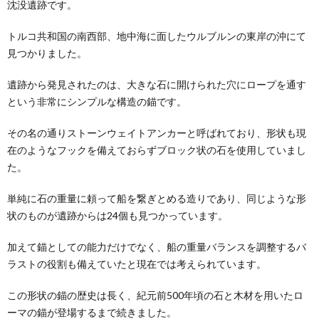
沈没遺跡です。
トルコ共和国の南西部、地中海に面したウルブルンの東岸の沖にて
見つかりました。
遺跡から発見されたのは、大きな石に開けられた穴にロープを通す
という非常にシンプルな構造の錨です。
その名の通りストーンウェイトアンカーと呼ばれており、形状も現
在のようなフックを備えておらずブロック状の石を使用していまし
た。
単純に石の重量に頼って船を繋ぎとめる造りであり、同じような形
状のものが遺跡からは24個も見つかっています。
加えて錨としての能力だけでなく、船の重量バランスを調整するバ
ラストの役割も備えていたと現在では考えられています。
この形状の錨の歴史は長く、紀元前500年頃の石と木材を用いたロ
ーマの錨が登場するまで続きました。