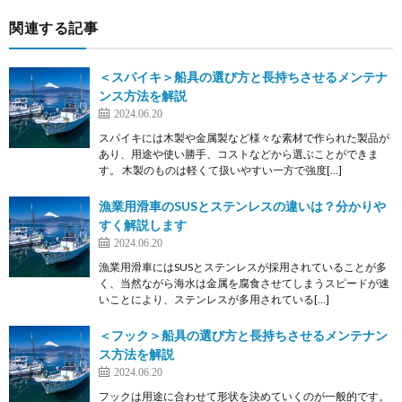
関連する記事
＜スパイキ＞船具の選び方と長持ちさせるメンテナ
ンス方法を解説
2024.06.20
スパイキには木製や金属製など様々な素材で作られた製品が
あり、用途や使い勝手、コストなどから選ぶことができま
す。 木製のものは軽くて扱いやすい一方で強度[…]
漁業用滑車のSUSとステンレスの違いは？分かりや
すく解説します
2024.06.20
漁業用滑車にはSUSとステンレスが採用されていることが多
く、当然ながら海水は金属を腐食させてしまうスピードが速
いことにより、ステンレスが多用されている[…]
＜フック＞船具の選び方と長持ちさせるメンテナン
ス方法を解説
2024.06.20
フックは用途に合わせて形状を決めていくのが一般的です。