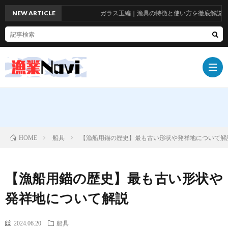
NEW ARTICLE
ガラス玉編｜漁具の特徴と使い方を徹底解説！お
船
船具
【漁船用錨の歴史】最も古い形状や発祥地について解
HOME
具
漁
【漁船用錨の歴史】最も古い形状や
具
漁
発祥地について解説
師
お
2024.06.20
船具