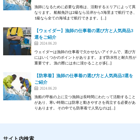
漁師になるために必要な資格は、活動するエリアによって異
なります。 船舶免許は2級なら沿岸から5海里まで航行でき、
1級なら全ての海域まで航行できます。 […]
【ウェイダー】漁師の仕事着の選び方と人気商品3
選をご紹介
2024.06.20
ウェイダーは漁師の仕事着で欠かせないアイテムで、選び方
にはいくつかのポイントがあります。 まず防水性と耐久性が
重要です。 漁の際には水に浸かることが多[…]
【防寒着】漁師の仕事着の選び方と人気商品3選を
ご紹介
2024.06.20
漁船の甲板の上に立つ漁師は長時間にわたって活動すること
があり、寒い時期には防寒と動きやすさを両立する必要があ
りあります。 その中でも防寒着で人気なのは[…]
サイト内検索