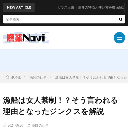
NEW ARTICLE
ガラス玉編｜漁具の特徴と使い方を徹底解説！お
船
漁師の仕事
漁船は女人禁制！？そう言われる理由となった
HOME
具
漁
漁船は女人禁制！？そう言われる
具
漁
理由となったジンクスを解説
師
お
2024.06.20
漁師の仕事