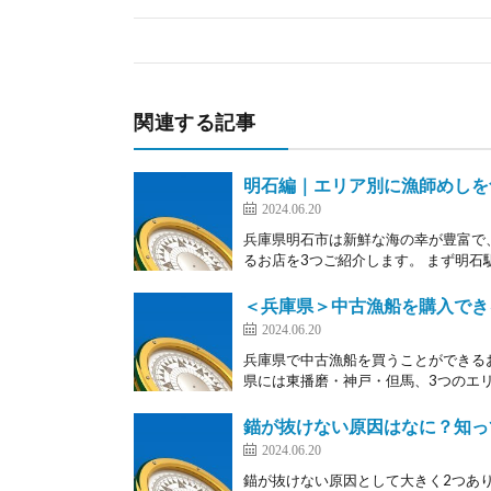
関連する記事
明石編｜エリア別に漁師めしを食
2024.06.20
兵庫県明石市は新鮮な海の幸が豊富で
るお店を3つご紹介します。 まず明石駅
＜兵庫県＞中古漁船を購入でき
2024.06.20
兵庫県で中古漁船を買うことができる
県には東播磨・神戸・但馬、3つのエリ
錨が抜けない原因はなに？知っ
2024.06.20
錨が抜けない原因として大きく2つあ