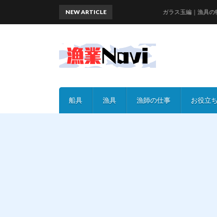
NEW ARTICLE
ガラス玉編｜漁具の特徴と
船具
漁具
漁師の仕事
お役立