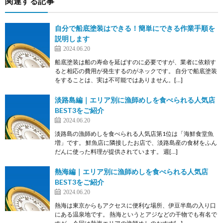
関連する記事
自分で船底塗装はできる！簡単にできる作業手順を
説明します
2024.06.20
船底塗装は船の寿命を延ばすのに必要ですが、業者に依頼す
ると相応の費用が発生するのがネックです。 自分で船底塗装
をすることは、実は不可能ではありません。[…]
淡路島編｜エリア別に漁師めしを食べられる人気店
BEST3をご紹介
2024.06.20
淡路島の漁師めしを食べられる人気店第1位は「海鮮食堂魚
増」です。 鮮魚店に隣接したお店で、淡路島産の食材をふん
だんに使った料理が提供されています。 週[…]
熱海編｜エリア別に漁師めしを食べられる人気店
BEST3をご紹介
2024.06.20
熱海は東京からもアクセスに便利な場所、伊豆半島の入り口
にある温泉地です。 熱海というとアジなどの干物でも有名で