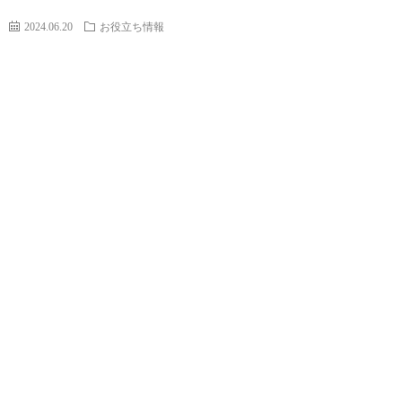
の
役
2024.06.20
お役立ち情報
仕
立
事
ち
情
報