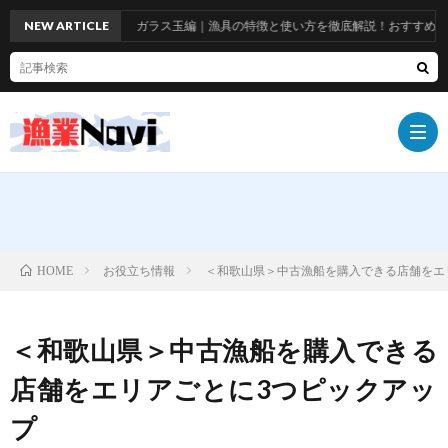
NEW ARTICLE
ガラス玉編｜漁具の特徴と使い方を徹底解説！おすすめ品も
船
お役立ち情報
＜和歌山県＞中古漁船を購入できる店舗をエ
HOME
具
漁
＜和歌山県＞中古漁船を購入できる
具
漁
店舗をエリアごとに3つピックアッ
師
お
プ