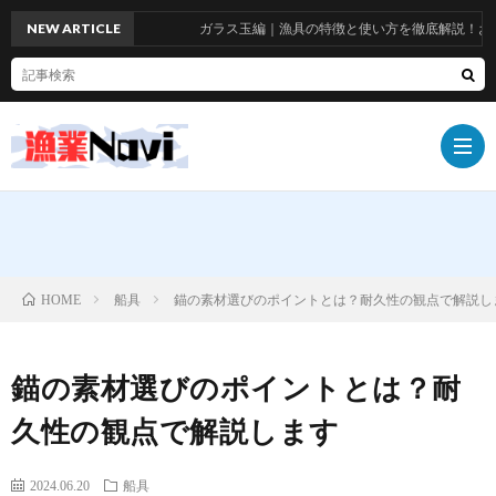
NEW ARTICLE
ガラス玉編｜漁具の特徴と使い方を徹底解説！おすす
船
船具
錨の素材選びのポイントとは？耐久性の観点で解説し
HOME
具
漁
錨の素材選びのポイントとは？耐
具
漁
久性の観点で解説します
師
お
2024.06.20
船具