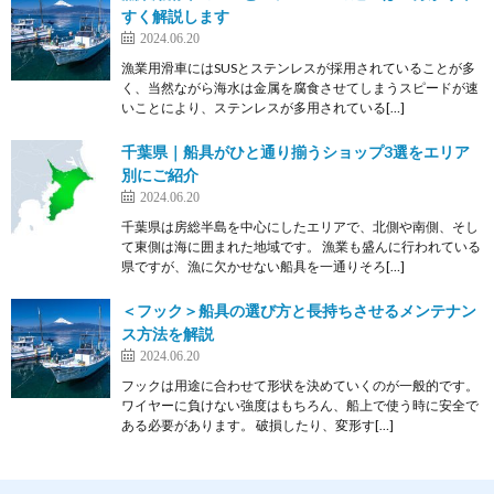
すく解説します
2024.06.20
漁業用滑車にはSUSとステンレスが採用されていることが多
く、当然ながら海水は金属を腐食させてしまうスピードが速
いことにより、ステンレスが多用されている[…]
千葉県｜船具がひと通り揃うショップ3選をエリア
別にご紹介
2024.06.20
千葉県は房総半島を中心にしたエリアで、北側や南側、そし
て東側は海に囲まれた地域です。 漁業も盛んに行われている
県ですが、漁に欠かせない船具を一通りそろ[…]
＜フック＞船具の選び方と長持ちさせるメンテナン
ス方法を解説
2024.06.20
フックは用途に合わせて形状を決めていくのが一般的です。
ワイヤーに負けない強度はもちろん、船上で使う時に安全で
ある必要があります。 破損したり、変形す[…]