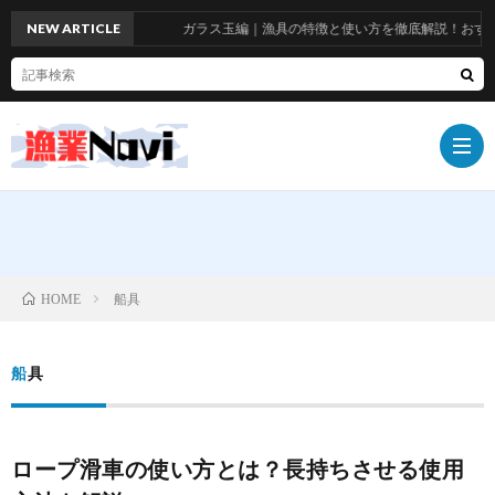
NEW ARTICLE
ガラス玉編｜漁具の特徴と使い方を徹底解説！おすすめ品も紹
船
船具
HOME
具
漁
船具
具
漁
師
お
ロープ滑車の使い方とは？長持ちさせる使用