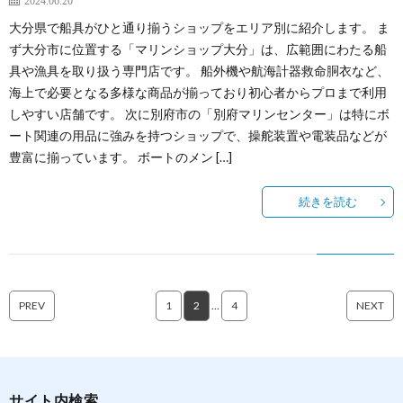
2024.06.20
大分県で船具がひと通り揃うショップをエリア別に紹介します。 ま
ず大分市に位置する「マリンショップ大分」は、広範囲にわたる船
具や漁具を取り扱う専門店です。 船外機や航海計器救命胴衣など、
海上で必要となる多様な商品が揃っており初心者からプロまで利用
しやすい店舗です。 次に別府市の「別府マリンセンター」は特にボ
ート関連の用品に強みを持つショップで、操舵装置や電装品などが
豊富に揃っています。 ボートのメン […]
続きを読む
PREV
1
2
…
4
NEXT
サイト内検索