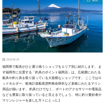
船具
2024.06.20
福岡県で船具がひと通り揃うショップをエリア別に紹介します。 ま
ず福岡市に位置する「釣具のポイント福岡店」は、広範囲にわたる
船具や釣り具を取り扱っている大規模なショップです。 ここではロ
ッドホルダー、航海計器船底塗料救命胴衣など多岐にわたるマリン
用品が揃います。 釣具だけでなく、ボートのアクセサリーや電装品
なども豊富に取り扱っていると言えるでしょう。 特に釣り愛好者や
マリンレジャーを楽しむ方々にとっ […]