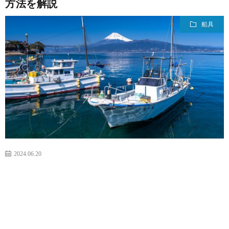
方法を解説
の
役
船具
仕
立
事
ち
情
報
2024.06.20