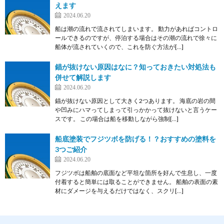
えます
2024.06.20
船は潮の流れで流されてしまいます。 動力があればコントロ
ールできるのですが、停泊する場合はその潮の流れで徐々に
船体が流されていくので、これを防ぐ方法が[…]
錨が抜けない原因はなに？知っておきたい対処法も
併せて解説します
2024.06.20
錨が抜けない原因として大きく2つあります。 海底の岩の間
や凹みにハマってしまって引っかかって抜けないと言うケー
スです。 この場合は船を移動しながら強制[…]
船底塗装でフジツボを防げる！？おすすめの塗料を
3つご紹介
2024.06.20
フジツボは船舶の底面など平坦な箇所を好んで生息し、一度
付着すると簡単には取ることができません。 船舶の表面の素
材にダメージを与えるだけではなく、スクリ[…]