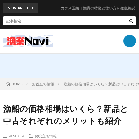
NEW ARTICLE
ガラス玉編｜漁具の特徴と使い方を徹底解説！お
船
お役立ち情報
漁船の価格相場はいくら？新品と中古それぞ
HOME
具
漁
漁船の価格相場はいくら？新品と
具
漁
中古それぞれのメリットも紹介
師
お
2024.06.20
お役立ち情報