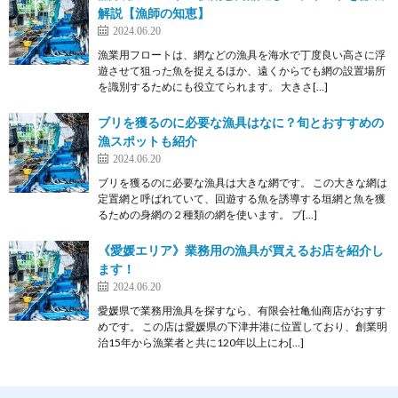
解説【漁師の知恵】
2024.06.20
漁業用フロートは、網などの漁具を海水で丁度良い高さに浮
遊させて狙った魚を捉えるほか、遠くからでも網の設置場所
を識別するためにも役立てられます。 大きさ[…]
ブリを獲るのに必要な漁具はなに？旬とおすすめの
漁スポットも紹介
2024.06.20
ブリを獲るのに必要な漁具は大きな網です。 この大きな網は
定置網と呼ばれていて、回遊する魚を誘導する垣網と魚を獲
るための身網の２種類の網を使います。 ブ[…]
《愛媛エリア》業務用の漁具が買えるお店を紹介し
ます！
2024.06.20
愛媛県で業務用漁具を探すなら、有限会社亀仙商店がおすす
めです。 この店は愛媛県の下津井港に位置しており、創業明
治15年から漁業者と共に120年以上にわ[…]