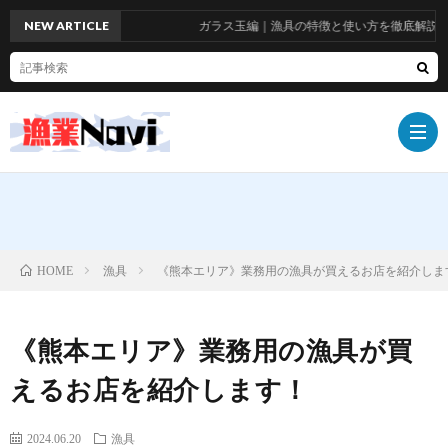
NEW ARTICLE
ガラス玉編｜漁具の特徴と使い方を徹底解説！お
船
漁具
《熊本エリア》業務用の漁具が買えるお店を紹介しま
HOME
具
漁
《熊本エリア》業務用の漁具が買
具
漁
えるお店を紹介します！
師
お
2024.06.20
漁具