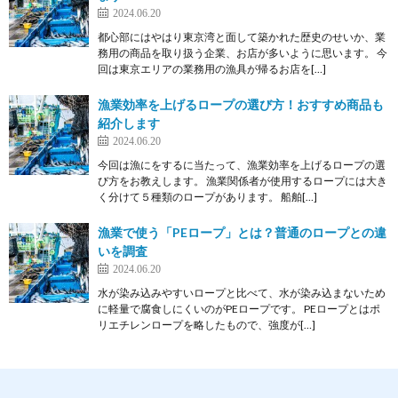
2024.06.20
都心部にはやはり東京湾と面して築かれた歴史のせいか、業
務用の商品を取り扱う企業、お店が多いように思います。 今
回は東京エリアの業務用の漁具が帰るお店を[…]
漁業効率を上げるロープの選び方！おすすめ商品も
紹介します
2024.06.20
今回は漁にをするに当たって、漁業効率を上げるロープの選
び方をお教えします。 漁業関係者が使用するロープには大き
く分けて５種類のロープがあります。 船舶[…]
漁業で使う「PEロープ」とは？普通のロープとの違
いを調査
2024.06.20
水が染み込みやすいロープと比べて、水が染み込まないため
に軽量で腐食しにくいのがPEロープです。 PEロープとはポ
リエチレンロープを略したもので、強度が[…]