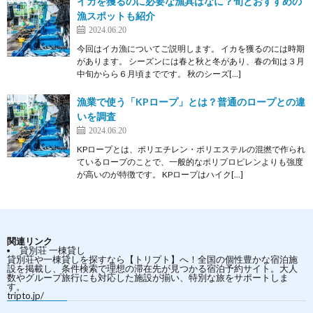
イカを獲るのに必要な漁具はなに？旬とおすすめの
漁スポットも紹介
2024.06.20
今回はイカ漁についてご説明します。 イカを獲るのには時期
があります。 シーズンには春と秋と冬があり、春の旬は３月
中旬からら６月頃までです。 秋のシーズ[…]
漁業で使う「KPロープ」とは？普通のロープとの違
いを調査
2024.06.20
KPロープとは、ポリエチレン・ポリエステルの混撚で作られ
ているロープのことで、一般的なポリプロピレンよりも強度
が高いのが特徴です。 KPロープはハイク[…]
関連リンク
貸別荘 一棟貸し
貸別荘や一棟貸しを探すなら【トリプト】へ！全国の個性豊かな宿泊施
設を掲載し、条件検索で理想の滞在先が見つかる宿泊予約サイト。大人
数やグループ旅行にも対応した施設が揃い、特別な旅をサポートしま
す。
tripto.jp/